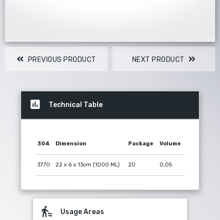
44 7193
PREVIOUS PRODUCT
NEXT PRODUCT
insert_chart
Technical Table
304
Dimension
Package
Volume
3770
22 x 6 x 13cm (1000 ML)
20
0,05
transfer_within_a_station
Usage Areas