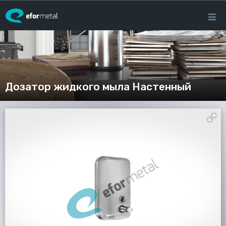
×
EFOR
Дозатор жидкого мыла Настенный
РОДУКТЫ
ЬТИМЕДИА
Новости
ОНТАКТЫ
close
h