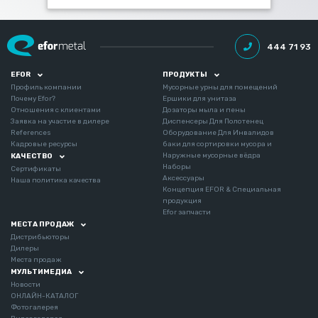
444 71 93
EFOR
ПРОДУКТЫ
Профиль компании
Мусорные урны для помещений
Почему Efor?
Ершики для унитаза
Отношения с клиентами
Дозаторы мыла и пены
Заявка на участие в дилере
Диспенсеры Для Полотенец
References
Оборудование Для Инвалидов
Кадровые ресурсы
баки для сортировки мусора и
Наружные мусорные вёдра
КАЧЕСТВО
Наборы
Сертификаты
Аксессуары
Наша политика качества
Концепция EFOR & Специальная
продукция
Efor запчасти
МЕСТА ПРОДАЖ
Дистрибьюторы
Дилеры
Места продаж
МУЛЬТИМЕДИА
Новости
ОНЛАЙН-КАТАЛОГ
Фотогалерея